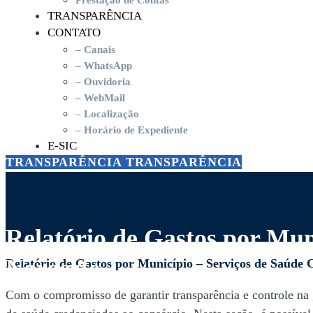
Prestação de Contas
TRANSPARÊNCIA
CONTATO
– Canais
– WhatsApp
– Ouvidoria
– WebMail
– Localização
– Horário de Expediente
E-SIC
TRANSPARÊNCIA
TRANSPARÊNCIA
Relatório de Gastos por Mun
Noroeste
Relatório de Gastos por Município – Serviços de Saúde
Relatório
Com o compromisso de garantir transparência e controle na 