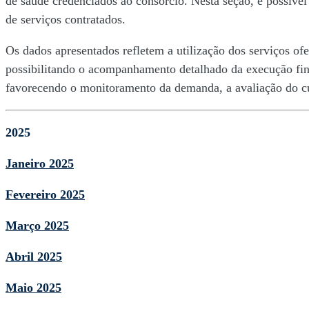
de saúde credenciados ao consórcio. Nesta seção, é possível
de
de serviços contratados.
Gastos
Os dados apresentados refletem a utilização dos serviços 
possibilitando o acompanhamento detalhado da execução fina
favorecendo o monitoramento da demanda, a avaliação do cu
por
2025
Município
Janeiro 2025
–
Fevereiro 2025
Março 2025
Serviços
Abril 2025
de
Maio 2025