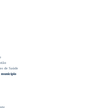
e
ntão
os de Saúde
 município
nte