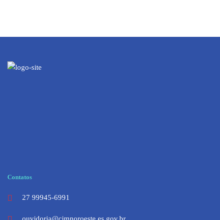
Contatos
27 99945-6991
ouvidoria@cimnoroeste.es.gov.br