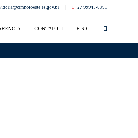
vidoria@cimnoroeste.es.gov.br
27 99945-6991
ARÊNCIA
CONTATO
E-SIC
Search
for: