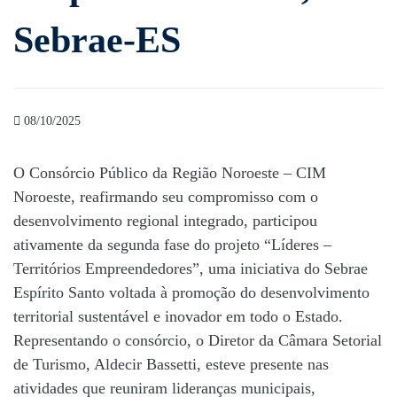
do
Sebrae-ES
programa
“Líderes
08/10/2025
–
O Consórcio Público da Região Noroeste – CIM
Territórios
Noroeste, reafirmando seu compromisso com o
Empreendedores”,
desenvolvimento regional integrado, participou
ativamente da segunda fase do projeto “Líderes –
do
Territórios Empreendedores”, uma iniciativa do Sebrae
Espírito Santo voltada à promoção do desenvolvimento
Sebrae-
territorial sustentável e inovador em todo o Estado.
Representando o consórcio, o Diretor da Câmara Setorial
ES
de Turismo, Aldecir Bassetti, esteve presente nas
atividades que reuniram lideranças municipais,