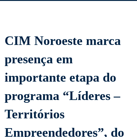
CIM
CIM Noroeste marca
Noroeste
presença em
marca
importante etapa do
presença
programa “Líderes –
em
importante
Territórios
etapa
Empreendedores”, do