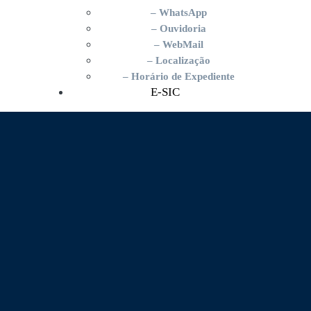
– WhatsApp
– Ouvidoria
– WebMail
– Localização
– Horário de Expediente
E-SIC