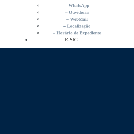
– WhatsApp
– Ouvidoria
– WebMail
– Localização
– Horário de Expediente
E-SIC