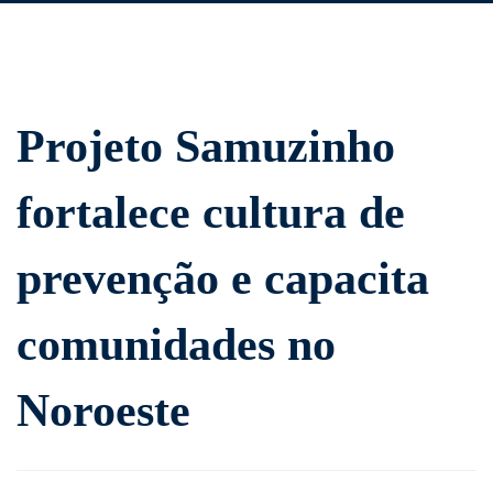
Projeto
Projeto Samuzinho
Samuzinho
fortalece cultura de
fortalece
prevenção e capacita
cultura
comunidades no
de
prevenção
Noroeste
e