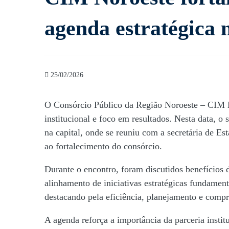
agenda estratégica n
Noroeste
fortalece
25/02/2026
parcerias
O Consórcio Público da Região Noroeste – CIM N
institucional e foco em resultados. Nesta data, o
em
na capital, onde se reuniu com a secretária de Es
ao fortalecimento do consórcio.
agenda
Durante o encontro, foram discutidos benefícios d
alinhamento de iniciativas estratégicas fundamen
destacando pela eficiência, planejamento e comp
estratégica
A agenda reforça a importância da parceria insti