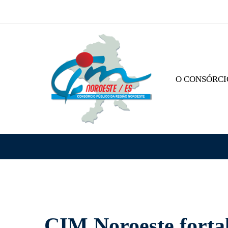
O CONSÓRCI
CIM
CIM Noroeste forta