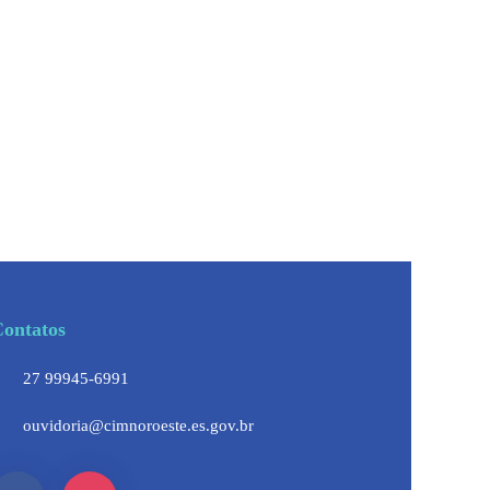
Secretaria de Estado de Meio Ambiente
ontatos
27 99945-6991
ouvidoria@cimnoroeste.es.gov.br