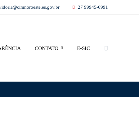
vidoria@cimnoroeste.es.gov.br
27 99945-6991
ARÊNCIA
CONTATO
E-SIC
Search