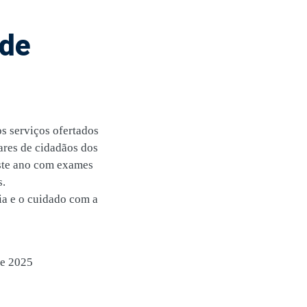
úde
s serviços ofertados
ares de cidadãos dos
este ano com exames
s.
ia e o cuidado com a
de 2025